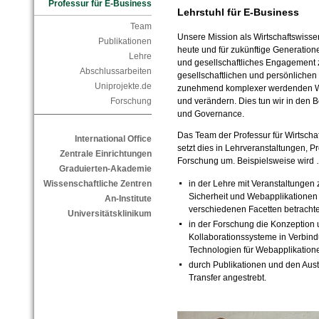
Professur für E-Business
Lehrstuhl für E-Business
Team
Unsere Mission als Wirtschaftswissens
Publikationen
heute und für zukünftige Generation
Lehre
und gesellschaftliches Engagement z
Abschlussarbeiten
gesellschaftlichen und persönlichen
Uniprojekte.de
zunehmend komplexer werdenden Wel
und verändern. Dies tun wir in den B
Forschung
und Governance.
Das Team der Professur für Wirtscha
International Office
setzt dies in Lehrveranstaltungen, P
Zentrale Einrichtungen
Forschung um. Beispielsweise wird
Graduierten-Akademie
in der Lehre mit Veranstaltungen 
Wissenschaftliche Zentren
Sicherheit und Webapplikationen d
An-Institute
verschiedenen Facetten betrachte
Universitätsklinikum
in der Forschung die Konzeption 
Kollaborationssysteme in Verbin
Technologien für Webapplikatione
durch Publikationen und den Austa
Transfer angestrebt.